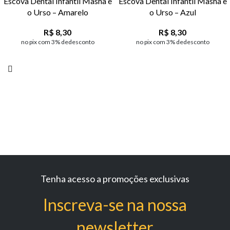
Escova Dental Infantil Masha e
Escova Dental Infantil Masha e
o Urso – Amarelo
o Urso – Azul
R$
8,30
R$
8,30
no pix com 3% dedesconto
no pix com 3% dedesconto
Tenha acesso a promoções exclusivas
Inscreva-se na nossa
newsletter