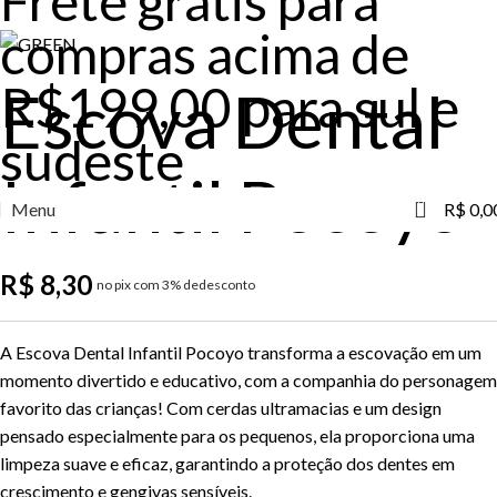
Frete grátis para
compras acima de
R$199,00 para sul e
Escova Dental
sudeste
Infantil Pocoyo
0
Menu
R$
0,0
R$
8,30
no pix com 3% dedesconto
A Escova Dental Infantil Pocoyo transforma a escovação em um
momento divertido e educativo, com a companhia do personagem
favorito das crianças! Com cerdas ultramacias e um design
pensado especialmente para os pequenos, ela proporciona uma
limpeza suave e eficaz, garantindo a proteção dos dentes em
crescimento e gengivas sensíveis.