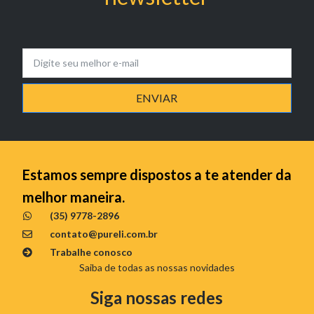
ENVIAR
Estamos sempre dispostos a te atender da
melhor maneira.
(35) 9778-2896
contato@pureli.com.br
Trabalhe conosco
Saiba de todas as nossas novidades
Siga nossas redes